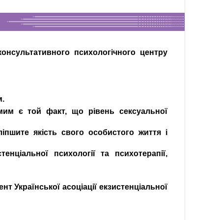
-консультативного психологічного центру
м.
омим є той факт, що рівень сексуальної
ліпшите якість свого особистого життя і
енціальної психології та психотерапії,
нт Української асоціації екзистенціальної