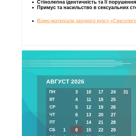
Стінолепна ідентичність та її порушення
Примус та насильство в сексуальних ст
Відео-матеріали заочного курсу «Сексологі
АВГУСТ 2026
ПН
3
10
17
24
31
ВТ
4
11
18
25
СР
5
12
19
26
ЧТ
6
13
20
27
ПТ
7
14
21
28
СБ
1
8
15
22
29