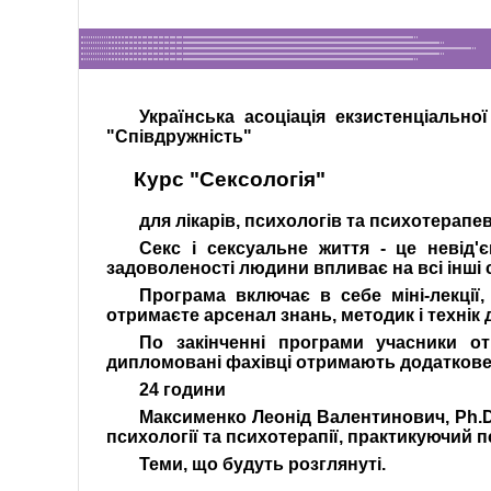
Українська асоціація екзистенціально
"Співдружність"
Курс "Сексологія"
для лікарів, психологів та психотерапев
Секс і сексуальне життя - це невід
задоволеності людини впливає на всі інші с
Програма включає в себе міні-лекції,
отримаєте арсенал знань, методик і технік 
По закінченні програми учасники отр
дипломовані фахівці отримають додаткове 
24 години
Максименко Леонід Валентинович, Ph.D, 
психології та психотерапії, практикуючий 
Теми, що будуть розглянуті.