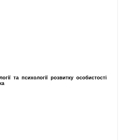
огії та психології розвитку особистості
ка