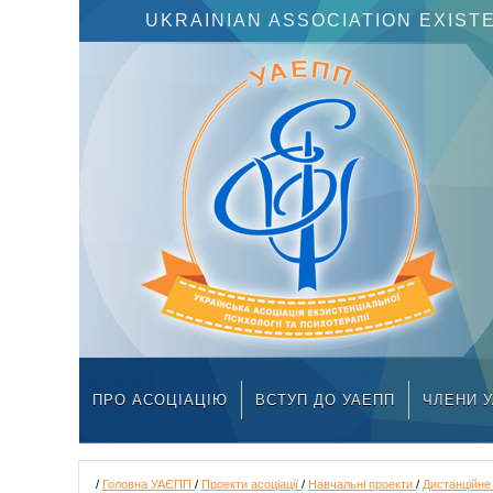
UKRAINIAN ASSOCIATION EXIS
ПРО АСОЦІАЦІЮ
ВСТУП ДО УАЕПП
ЧЛЕНИ 
/
Головна УАЄПП
/
Проекти асоціації
/
Навчальні проекти
/
Дистанційне