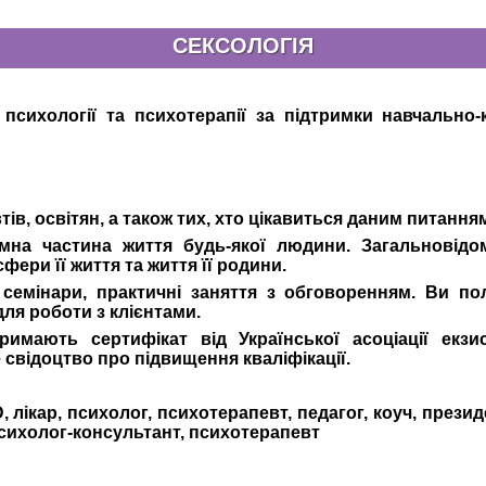
СЕКСОЛОГІЯ
ї психології та психотерапії за підтримки навчально
тів, освітян, а також тих, хто цікавиться даним питання
'ємна частина життя будь-якої людини. Загальновід
фери її життя та життя її родини.
 семінари, практичні заняття з обговоренням. Ви по
для роботи з клієнтами.
имають сертифікат від Української асоціації екзист
свідоцтво про підвищення кваліфікації.
лікар, психолог, психотерапевт, педагог, коуч, президе
психолог-консультант, психотерапевт