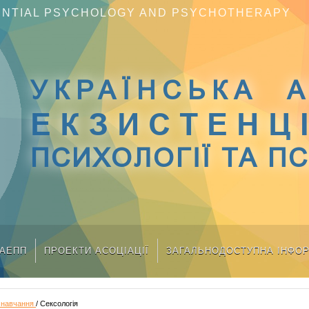
TENTIAL PSYCHOLOGY AND PSYCHOTHERAPY
УКРАЇНСЬКА А
ЕКЗИСТЕНЦ
ПСИХОЛОГІЇ ТА П
УАЕПП
ПРОЕКТИ АСОЦІАЦІЇ
ЗАГАЛЬНОДОСТУПНА ІНФО
 навчання
/ Сексологія