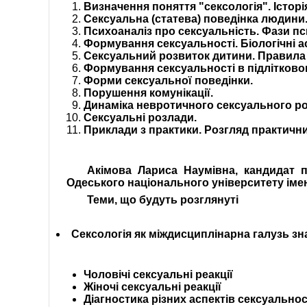
Визначення поняття "сексологія". Істор
Сексуальна (статева) поведінка людини
Психоаналіз про сексуальність. Фази п
Формування сексуальності. Біологічні а
Сексуальний розвиток дитини. Правила 
Формування сексуальності в підлітковом
Форми сексуальної поведінки.
Порушення комунікації.
Динаміка невротичного сексуального ро
Сексуальні розлади.
Приклади з практики. Розгляд практични
Акімова Лариса Наумівна, кандидат п
Одеського національного університету імен
Теми, що будуть розглянуті
Сексологія як міждисциплінарна галузь зн
Чоловічі сексуальні реакції
Жіночі сексуальні реакції
Діагностика різних аспектів сексуальнос