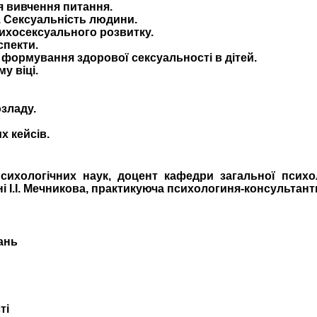
ія вивчення питання.
. Сексуальність людини.
сихосексуального розвитку.
спекти.
формування здорової сексуальності в дітей.
у віці.
зладу.
х кейсів.
сихологічних наук, доцент кафедри загальної психол
і І.І. Мечникова, практикуюча психологиня-консультант
ань
ті