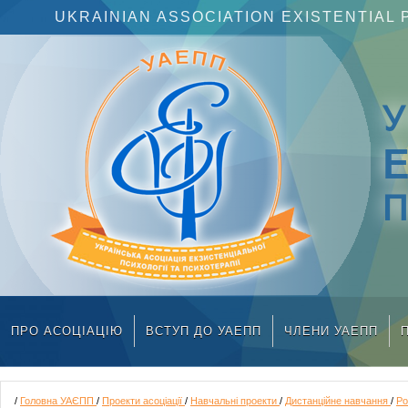
UKRAINIAN ASSOCIATION EXISTENTIA
П
ПРО АСОЦІАЦІЮ
ВСТУП ДО УАЕПП
ЧЛЕНИ УАЕПП
/
Головна УАЄПП
/
Проекти асоціації
/
Навчальні проекти
/
Дистанційне навчання
/
Ро