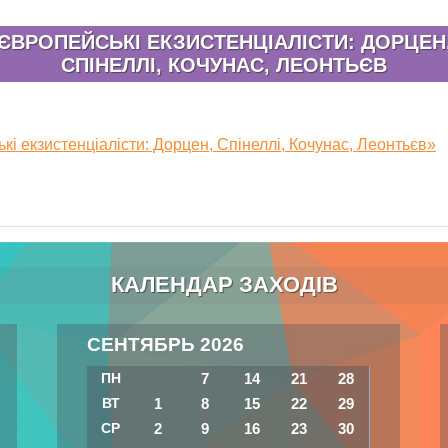
ЄВРОПЕЙСЬКІ ЕКЗИСТЕНЦІАЛІСТИ: ДОРЦЕН
СПІНЕЛЛІ, КОЧУНАС, ЛЕОНТЬЄВ
кі екзистенціалісти: Дорцен, Спінеллі, Кочунас, Леонтьєв»
КАЛЕНДАР ЗАХОДІВ
СЕНТЯБРЬ 2026
ПН
7
14
21
28
ВТ
1
8
15
22
29
СР
2
9
16
23
30