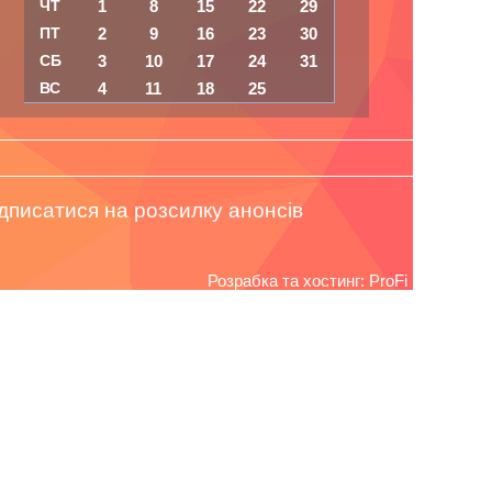
ЧТ
1
8
15
22
29
ПТ
2
9
16
23
30
СБ
3
10
17
24
31
ВС
4
11
18
25
дписатися на розсилку анонсів
Розрабка та хостинг: ProFi