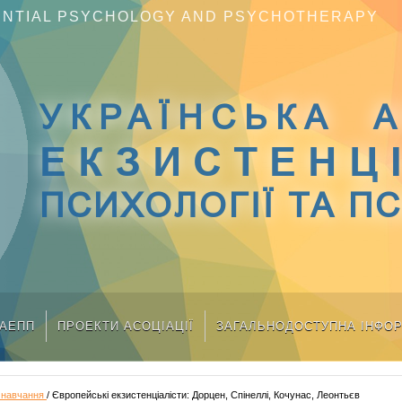
TENTIAL PSYCHOLOGY AND PSYCHOTHERAPY
УКРАЇНСЬКА А
ЕКЗИСТЕНЦ
ПСИХОЛОГІЇ ТА П
УАЕПП
ПРОЕКТИ АСОЦІАЦІЇ
ЗАГАЛЬНОДОСТУПНА ІНФО
 навчання
/ Європейські екзистенціалісти: Дорцен, Спінеллі, Кочунас, Леонтьєв