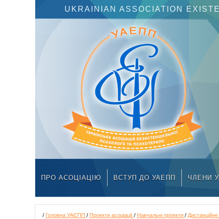
UKRAINIAN ASSOCIATION EXIS
ПРО АСОЦІАЦІЮ
ВСТУП ДО УАЕПП
ЧЛЕНИ 
/
Головна УАЄПП
/
Проекти асоціації
/
Навчальні проекти
/
Дистанційне