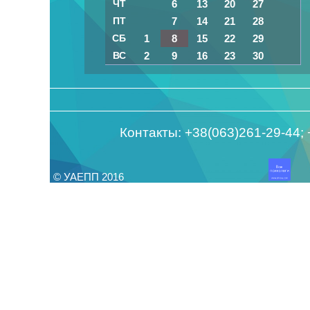
ЧТ
6
13
20
27
ПТ
7
14
21
28
СБ
1
8
15
22
29
ВС
2
9
16
23
30
Контакты: +38(063)261-29-44;
© УАЕПП 2016