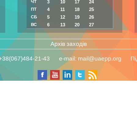
ЧТ
3
10
17
24
ПТ
4
11
18
25
СБ
5
12
19
26
ВС
6
13
20
27
Архів заходів
 +38(067)484-21-43 e-mail:
mail@uaepp.org
Пі