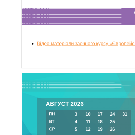
Відео-матеріали заочного курсу «Європейсь
АВГУСТ 2026
ПН
3
10
17
24
31
ВТ
4
11
18
25
СР
5
12
19
26