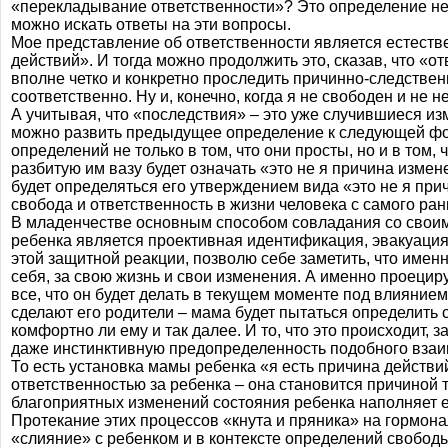
«перекладывание ответственности»? Это определение не 
можно искать ответы на эти вопросы.
Мое представление об ответственности является естеств
действий». И тогда можно продолжить это, сказав, что «о
вполне четко и конкретно проследить причинно-следствен
соответственно. Ну и, конечно, когда я не свободен и не н
А учитывая, что «последствия» – это уже случившиеся изм
можно развить предыдущее определение к следующей фор
определений не только в том, что они просты, но и в то
разбитую им вазу будет означать «это не я причина изме
будет определяться его утверждением вида «это не я при
свобода и ответственность в жизни человека с самого ран
В младенчестве основным способом совладания со своим
ребенка является проективная идентификация, эвакуация
этой защитной реакции, позволю себе заметить, что имен
себя, за свою жизнь и свои изменения. А именно проецир
все, что он будет делать в текущем моменте под влиянием
сделают его родители – мама будет пытаться определить с
комфортно ли ему и так далее. И то, что это происходит,
даже инстинктивную предопределенность подобного взаи
То есть установка мамы ребенка «я есть причина действий
ответственностью за ребенка – она становится причиной т
благоприятных изменений состояния ребенка наполняет ее
Протекание этих процессов «кнута и пряника» на гормо
«слияние» с ребенком и в контексте определений свободы