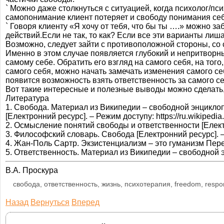
` Можно даже столкнуться с ситуацией, когда психолог/пс
самопонимание клиент потеряет и свободу понимания себ
` Говоря клиенту «Я хочу от тебя, что бы ты ….» можно за
действий.Если не так, то как? Если все эти варианты лиш
Возможно, следует зайти с противоположной стороны, со 
Именно в этом случае появляется глубокий и непритворный
самому себе. Обратить его взгляд на самого себя, на того,
самого себя, можно начать замечать изменения самого се
появится возможность взять ответственность за самого се
Вот такие интересные и полезные выводы можно сделать
Литература
1. Свобода. Материал из Википедии – свободной энцикло
[Електронний ресурс]. – Режим доступу: https://ru.wikipedia
2. Осмысление понятий свободы и ответственности [Електро
3. Философский словарь. Свобода [Електронний ресурс]. – Р
4. Жан-Поль Сартр. Экзистенциализм – это гуманизм Перево
5. Ответственность. Материал из Википедии – свободной эн
В.А. Проскура
свобода, ответственность, жизнь, психотерапия, freedom, responsi
Назад
Вернуться
Вперед