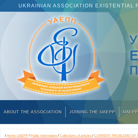
UKRAINIAN ASSOCIATION EXISTENTIA
П
ABOUT THE ASSOCIATION
JOINING THE UAEPP
UAEP
/
Home UAEPP
/
Public Information
/
Collections of articles
/
CURRENT PROBLEMS OF MO