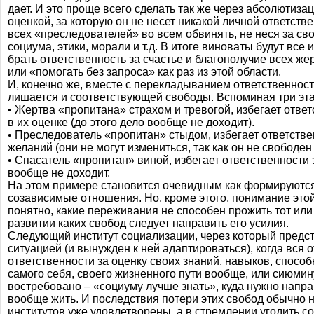
дает. И это проще всего сделать так же через абсолютиз
оценкой, за которую он не несет никакой личной ответств
всех «преследователей» во всем обвинять, не неся за св
социума, этики, морали и т.д. В итоге виноваты будут все и
брать ответственность за счастье и благополучие всех же
или «помогать без запроса» как раз из этой области.
И, конечно же, вместе с перекладыванием ответственност
лишается и соответствующей свободы. Вспоминая три эта
• Жертва «пропитана» страхом и тревогой, избегает ответ
в их оценке (до этого дело вообще не доходит).
• Преследователь «пропитан» стыдом, избегает ответстве
желаний (они не могут измениться, так как он не свободен 
• Спасатель «пропитан» виной, избегает ответственности 
вообще не доходит.
На этом примере становится очевидным как формируютс
созависимые отношения. Но, кроме этого, понимание этой
понятно, какие переживания не способен прожить тот или и
развитии каких свобод следует направить его усилия.
Следующий институт социализации, через который предсто
ситуацией (и вынужден к ней адаптироваться), когда вся 
ответственности за оценку своих знаний, навыков, спос
самого себя, своего жизненного пути вообще, или сиюми
востребовано – «социуму лучше знать», куда нужно напра
вообще жить. И последствия потери этих свобод обычно н
институтов уже удовлетворены, а в стремлении угодить со