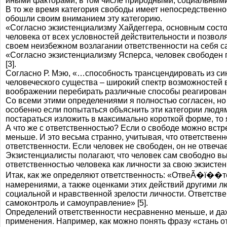
иными факторами, в том числе природными, социальными
В то же время категория свободы имеет непосредственно
обошли своим вниманием эту категорию.
«Согласно экзистенциализму Хайдеггера, основным состо
человека от всех условностей действительности и позволя
своем неизбежном возлагании ответственности на себя са
«Согласно экзистенциализму Ясперса, человек свободен
[3].
Согласно Р. Мэю, «…способность трансцендировать из си
человеческого существа – широкий спектр возможностей в 
воображении перебирать различные способы реагирования
Со всеми этими определениями я полностью согласен, но
особенно если попытаться объяснить эти категории людя
постараться изложить в максимально короткой форме, то 
А что же с ответственностью? Если о свободе можно встр
меньше. И это весьма странно, учитывая, что ответственн
ответственности. Если человек не свободен, он не отвечае
Экзистенциалисты полагают, что человек сам свободно вы
ответственностью человека как личности за свою экзистенц
Итак, как же определяют ответственность: «ОтвеÃ�ï��тс
намерениями, а также оценками этих действий другими л
социальной и нравственной зрелости личности. Ответстве
самоконтроль и самоуправление» [5].
Определений ответственности несравненно меньше, и даж
применения. Например, как можно понять фразу «стань от