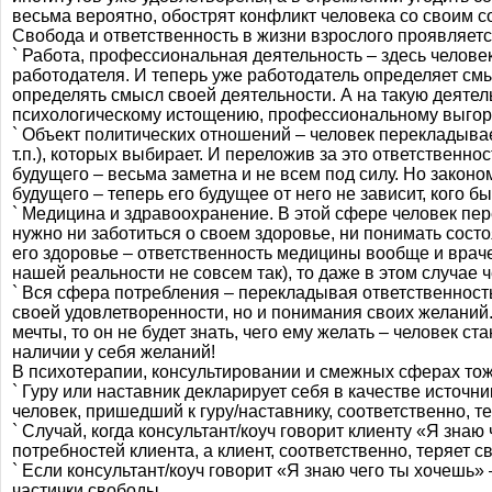
весьма вероятно, обострят конфликт человека со своим 
Свобода и ответственность в жизни взрослого проявляетс
` Работа, профессиональная деятельность – здесь челове
работодателя. И теперь уже работодатель определяет смы
определять смысл своей деятельности. А на такую деятел
психологическому истощению, профессиональному выго
` Объект политических отношений – человек перекладывае
т.п.), которых выбирает. И переложив за это ответственнос
будущего – весьма заметна и не всем под силу. Но зако
будущего – теперь его будущее от него не зависит, кого б
` Медицина и здравоохранение. В этой сфере человек пере
нужно ни заботиться о своем здоровье, ни понимать состо
его здоровье – ответственность медицины вообще и враче
нашей реальности не совсем так), то даже в этом случае 
` Вся сфера потребления – перекладывая ответственность
своей удовлетворенности, но и понимания своих желаний
мечты, то он не будет знать, чего ему желать – человек 
наличии у себя желаний!
В психотерапии, консультировании и смежных сферах то
` Гуру или наставник декларирует себя в качестве источн
человек, пришедший к гуру/наставнику, соответственно, т
` Случай, когда консультант/коуч говорит клиенту «Я зна
потребностей клиента, а клиент, соответственно, теряет 
` Если консультант/коуч говорит «Я знаю чего ты хочешь»
частички свободы.