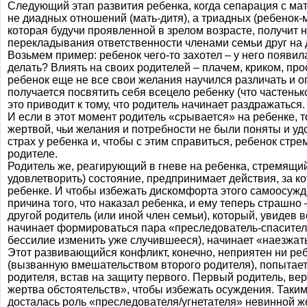
Следующий этап развития ребенка, когда сепарация с мат
не диадных отношений (мать-дитя), а триадных (ребенок-
которая будучи проявленной в зрелом возрасте, получит 
перекладывания ответственности членами семьи друг на 
Возьмем пример: ребенок чего-то захотел – у него появил
делать? Влиять на своих родителей – плачем, криком, про
ребенок еще не все свои желания научился различать и опр
получается посвятить себя всецело ребенку (что частенько
это приводит к тому, что родитель начинает раздражаться.
И если в этот момент родитель «срывается» на ребенке, т
жертвой, чьи желания и потребности не были поняты и у
страх у ребенка и, чтобы с этим справиться, ребенок стр
родителе.
Родитель же, реагирующий в гневе на ребенка, стремящи
удовлетворить) состояние, предпринимает действия, за 
ребенке. И чтобы избежать дискомфорта этого самоосужде
причина того, что наказал ребенка, и ему теперь страшно
другой родитель (или иной член семьи), который, увидев 
начинает формироваться пара «преследователь-спаситель
бессилие изменить уже случившееся), начинает «наезжать»
Этот развивающийся конфликт, конечно, неприятен ни ребе
(вызванную вмешательством второго родителя), попытаетс
родителя, встав на защиту первого. Первый родитель, вер
жертва обстоятельств», чтобы избежать осуждения. Таким
досталась роль «преследователя/угнетателя» невинной ж