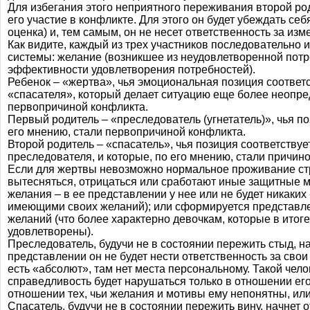
Для избегания этого неприятного переживания второй ро
его участие в конфликте. Для этого он будет убеждать себ
оценка) и, тем самым, он не несет ответственность за из
Как видите, каждый из трех участников последовательно 
системы: желание (возникшее из неудовлетворенной потре
эффективности удовлетворения потребностей).
Ребенок – «жертва», чья эмоциональная позиция соответ
«спасателя», который делает ситуацию еще более неопред
первопричиной конфликта.
Первый родитель – «преследователь (угнетатель)», чья по
его мнению, стали первопричиной конфликта.
Второй родитель – «спасатель», чья позиция соответствуе
преследователя, и которые, по его мнению, стали причино
Если для жертвы невозможно нормальное проживание страх
вытесняться, отрицаться или сработают иные защитные ме
желания – в ее представлении у нее или не будет никаких
имеющими своих желаний); или сформируется представле
желаний (что более характерно девочкам, которые в итог
удовлетворены).
Преследователь, будучи не в состоянии пережить стыд, нач
представлении он не будет нести ответственность за свои
есть «абсолют», там нет места персональному. Такой чело
справедливость будет нарушаться только в отношении ег
отношении тех, чьи желания и мотивы ему непонятны, или
Спасатель, будучи не в состоянии пережить вину, начнет о