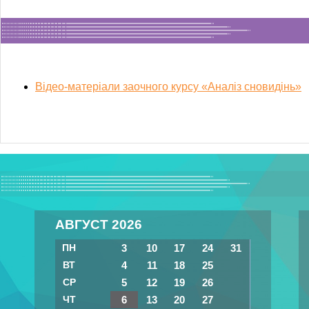
Відео-матеріали заочного курсу «Аналіз сновидінь»
АВГУСТ 2026
ПН
3
10
17
24
31
ВТ
4
11
18
25
СР
5
12
19
26
ЧТ
6
13
20
27