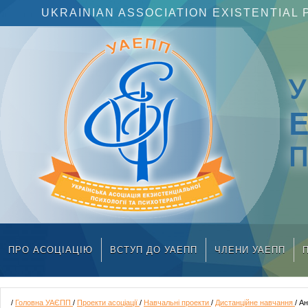
UKRAINIAN ASSOCIATION EXISTENTIA
П
ПРО АСОЦІАЦІЮ
ВСТУП ДО УАЕПП
ЧЛЕНИ УАЕПП
/
Головна УАЄПП
/
Проекти асоціації
/
Навчальні проекти
/
Дистанційне навчання
/ А