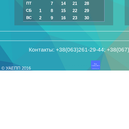
ПТ
7
14
21
28
СБ
1
8
15
22
29
ВС
2
9
16
23
30
Контакты: +38(063)261-29-44; +38(06
© УАЕПП 2016